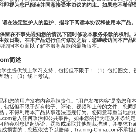
件即视为您已阅读并同意接受本协议的约束。如果您不希望
，请在法定监护人的监护、指导下阅读本协议和使用本产品
保留在不事先通知您的情况下随时修改本服务条款的权利。
生效日期。在本产品进行任何修改之后，您继续访问本产品
期访问本页面以了解本服务条款的最新版本。
com
简述
1
为学生提供线上学习支持，包括但不限于：（
）包括图文、
3
互动；（
）线上考试。
“
”
品和您的用户发布内容承担责任。
用户发布内容
是指您和
，包括但不限于所有帖子、评论、视频和上传的文件。您同
品，不得利用本产品从事违法违规行为。您同意尊重当地的
a.com
卷入任何政治和公共事件。如果您的行为违反本条约定
Tra
可能会对您提起诉讼、罚款或采取其他制裁措施，并要求
Training-China.com
造成损害的，您应依法予以赔偿，
不承担