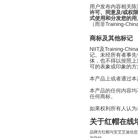
用户发布内容相关陈
/
许可、同意及
或权
式使用和分发您的用
Training-Chin
（而非
商标及其他标记
NIIT
Training-Chin
及
记。未经所有者事先
体，也不得以按照上
可的表象或印象的方
本产品上或者通过本
本产品的任何内容均
任何商标。
如果权利所有人认为
关于
红帽在线
品牌方红帽与安艾艾迪信息
与交付。