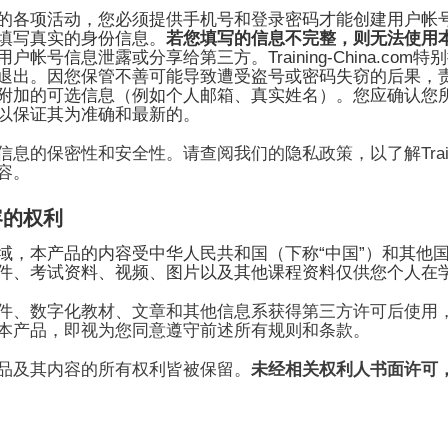
的各项活动，您必须提供
手机号和登录密码
才能创建用户帐
填写真实的身份信息。
若您填写的信息不完整，则无法使用
Training-China.com
用户帐号信息泄露或分享给第三方。
特别
退出。因您保管不善可能导致遭受盗号或密码失窃的后果，
附加的可选信息（例如
个人邮箱、真实姓名
）。您应确认您
以保证其为准确和最新的。
Tra
信息的保密性和安全性。请查阅我们的隐私政策，以了解
容。
容的权利
“
”
域，本产品的内容受中华人民共和国（下称
中国
）和其他
件、考试资料、视频、图片以及其他课程资料仅供您个人在
件、数字化教材、文章和其他信息系获得第三方许可后使用
本产品，即视为您同意遵守前述所有规则和条款。
品及其内容的所有权利皆被保留。
未经相关权利人书面许可