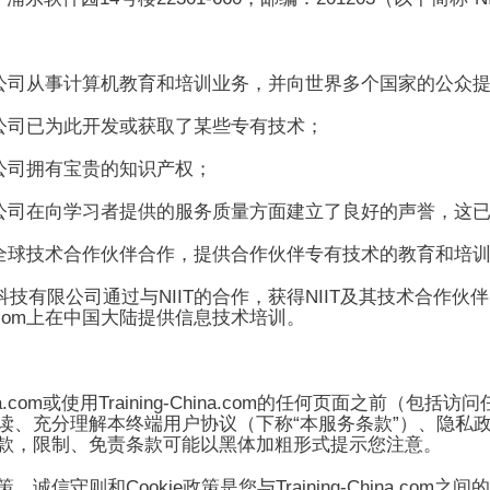
公司从事计算机教育和培训业务，并向世界多个国家的公众
公司已为此开发或获取了某些
专有
技术；
公司拥有宝贵的知识产权；
公司在向学习者提供的服务质量方面建立了良好的声誉，这
全球技术合作伙伴合作，提供合作伙伴专有技术的教育和培
NIIT
NIIT
科技有限公司通过与
的合作，获得
及其技术合作伙伴
com
上在中国大陆提供信息技术培训。
a.com
Training-China.com
或使用
的任何页面之前（包括访问
“
”
读、充分理解本
终端
用户协议（下称
本服务条款
）、隐私
款，限制、免责条款可能以黑体加粗形式提示您注意。
Cookie
Training-China.com
策、诚信守则和
政策是您与
之间的