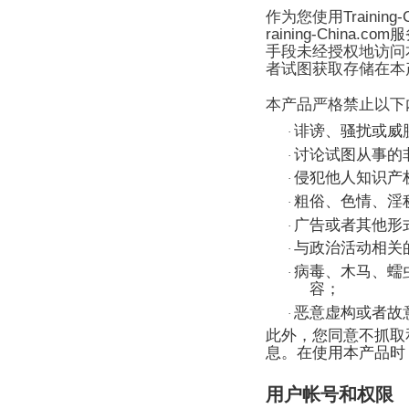
Training
作为您使用
raining-China.com
服
手段未经授权地访问
者试图获取存储在本
本产品严格禁止以下
诽谤、骚扰或威
·
讨论试图从事的
·
侵犯他人知识产
·
粗俗、色情、淫
·
广告或者其他形
·
与政治活动相关
·
病毒、木马、蠕
·
容；
恶意虚构或者故
·
此外，您同意不抓取
息。在使用本产品时
用户帐号和权限