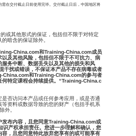
均需在交付截止日前使用完毕。交付截止日后，中国地区将
含的或其他形式的保证，包括但不限于对特定
认的暗含的保证除外。
ining-China.com
Training-China.com
和
成员
术以及其他风险，包括但不限于不可抗力、病
的服务中断、数据丢失以及其他的损失和风
现干扰或错误，不保证本产品不存在病毒或者
g-China.com
Training-China.com
和
的参与者
“Training-China.c
任何特定课程会持续提供。
定是否访问本产品或任何参考应用，或是否通
该等资料或数据导致的您的财产（包括手机系
除外。
Training-China.com
户发布内容，且您同意
或
知识产权承担责任。您进一步理解和确认，您
内容，且您同意特此放弃您享有的或可能享有