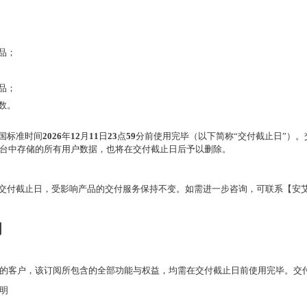
品；
品；
数。
国标准时间
2026
年
12
月
11
日
23
点
59
分前使用完毕（以下简称
“
交付截止日
”
）。
台中存储的所有用户数据，也将在交付截止日后予以删除。
交付截止日，受影响产品的交付服务保持不变。如需进一步咨询，可联系【安
明
的客户，该订阅所包含的全部功能与权益，均需在交付截止日前使用完毕。交
说明