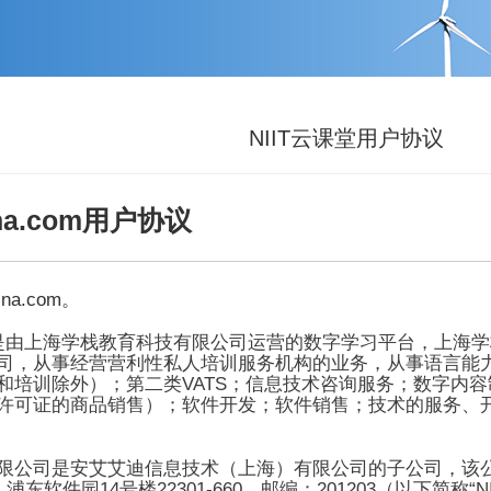
NIIT云课堂用户协议
na.com
用户协议
ina.com
。
是由上海
学栈
教育科技有限公司运营的数字学习平台，上海
学
司，从事经营营利性私人培训服务机构的业务，从事语言能
V
ATS
和培训除外）；第二类
；信息技术咨询服务；数字内容
许可证的商品销售）；软件开发；软件销售；技术的服务、
限公司是安艾艾迪信息技术
（上海）有限公司的
子公司
，该
14
22301-660
201203
“N
，浦东软件园
号楼
，邮编：
（以下简称