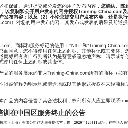
述和保证。通过提交或分发您的用户发布内容，
您确认、陈
Training-China.com
限，以复制和公开用户发布内容并授权
及
2
户发布内容；以及（
）不论您提交用户发布内容，还是执行
a.com
）对您的用户发布内容、其发布或发表的后果及前述授
a.com
NIIT
“Training-China.co
、商标和服务标记的使用：
“
”和
书面同意，您不得使用任何上述商标、其他标记或其变体。
述商标所有者自行判断认为是蓄意或疏忽地声称、暗示或给
式使用任何上述商标或其变体。
Training-China.com
产品的服务展示的非为
所有的商标（如有
不得被解释为明示地或暗含地或以其他形式授权在未经商标
tra
本产品的内容侵害了其合法权利，权利所有人应立即联系
培训
在中国区
服务终止
的
公告
技术（上海）有限公司作为服务提供方，将于
2026
年
12
月
11
日起，在中华人民