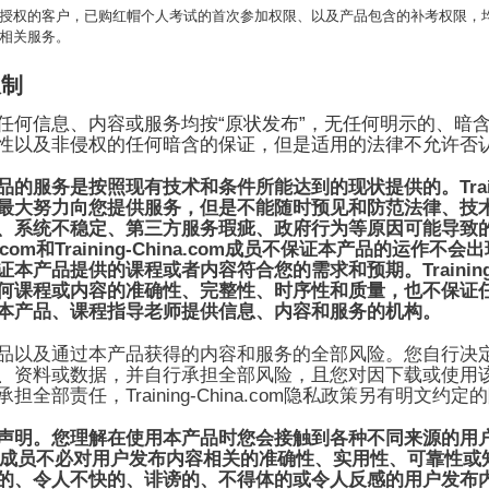
授权的客户，已购红帽个人考试的首次参加权限、以及产品包含的补考权限，
相关服务。
限制
“
”
任何信息、内容或服务均按
原状发布
，无任何明示的、暗
性以及非侵权的任何暗含的保证，但是适用的法律不允许否
Tra
品的服务是按照现有技术和条件所能达到的现状提供的。
最大努力向您提供服务，但是不能随时预见和防范法律、技
、系统不稳定、第三方服务瑕疵、政府行为等原因可能导致
.com
Training-China.com
和
成员不保证本产品的运作不会出
Trainin
证本产品提供的课程或者内容符合您的需求和预期。
何课程或内容的准确性、完整性、时序性和质量，也不保证
本产品、课程指导老师提供信息、内容和服务的机构。
品以及通过本产品获得的内容和服务的全部风险。您自行决
、资料或数据，并自行承担全部风险，且您对因下载或使用
Training-China.com
承担全部责任，
隐私政策另有明文约定的
声明。您理解在使用本产品时您会接触到各种不同来源的用
成员不必对用户发布内容相关的准确性、实用性、可靠性或
的、令人不快的、诽谤的、不得体的或令人反感的用户发布