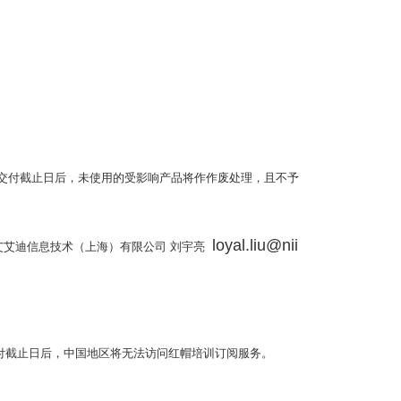
交付截止日后，未使用的受影响产品将作作废处理，且不予
loyal.liu@nii
艾艾迪信息技术（上海）有限公司
刘宇亮
付截止日后，中国地区将无法访问红帽培训订阅服务。