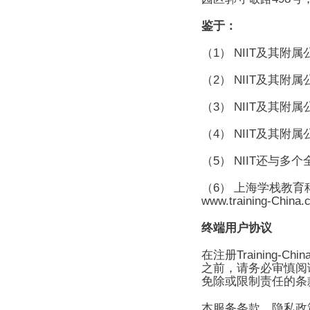
鉴于：
1
NIIT
（
）
及其附属
2
NIIT
（
）
及其附属
3
NIIT
（
）
及其附属
4
NIIT
（
）
及其附属
5
NIIT
（
）
还与多个
6
（
） 上海学
栈
教育
www.training-China.
终端用户协议
Training-Chin
在注册
之前，请务必审慎阅
免除或限制责任的条
本服务条款、隐私政