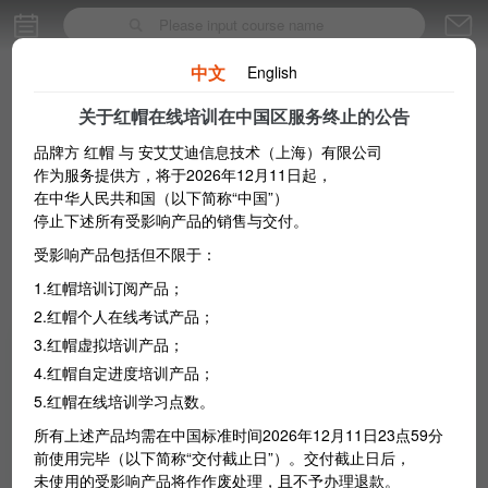
中文
English
关于红帽在线培训在中国区服务终止的公告
品牌方 红帽 与 安艾艾迪信息技术（上海）有限公司
作为服务提供方，将于2026年12月11日起，
在中华人民共和国（以下简称“中国”）
停止下述所有受影响产品的销售与交付。
受影响产品包括但不限于：
Popular
1.红帽培训订阅产品；
2.红帽个人在线考试产品；
3.红帽虚拟培训产品；
红帽培训订阅标准版
4.红帽自定进度培训产品；
红帽培训订阅标准版使用深入浅出、持
5.红帽在线培训学习点数。
Subscription
续更新的内容进行培训，通过实际任务
所有上述产品均需在中国标准时间2026年12月11日23点59分
操作型考试检验技能。
前使用完毕（以下简称“交付截止日”）。交付截止日后，
7509.04
￥
未使用的受影响产品将作作废处理，且不予办理退款。