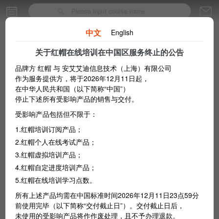
中文
English
关于红帽在线培训在中国区服务终止的公告
品牌方 红帽 与 安艾艾迪信息技术（上海）有限公司
作为服务提供方，将于2026年12月11日起，
在中华人民共和国（以下简称“中国”）
停止下述所有受影响产品的销售与交付。
受影响产品包括但不限于：
Popular
1.红帽培训订阅产品；
2.红帽个人在线考试产品；
3.红帽虚拟培训产品；
红帽培训订阅标准版
4.红帽自定进度培训产品；
红帽培训订阅标准版使用深入浅出、持
5.红帽在线培训学习点数。
Subscription
续更新的内容进行培训，通过实际任务
所有上述产品均需在中国标准时间2026年12月11日23点59分
操作型考试检验技能。
前使用完毕（以下简称“交付截止日”）。交付截止日后，
7509.04
￥
未使用的受影响产品将作作废处理，且不予办理退款。