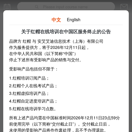
中文
English
关于红帽在线培训在中国区服务终止的公告
品牌方 红帽 与 安艾艾迪信息技术（上海）有限公司
作为服务提供方，将于2026年12月11日起，
在中华人民共和国（以下简称“中国”）
停止下述所有受影响产品的销售与交付。
受影响产品包括但不限于：
Popular
1.红帽培训订阅产品；
2.红帽个人在线考试产品；
3.红帽虚拟培训产品；
红帽培训订阅标准版
4.红帽自定进度培训产品；
红帽培训订阅标准版使用深入浅出、持
5.红帽在线培训学习点数。
Subscription
续更新的内容进行培训，通过实际任务
所有上述产品均需在中国标准时间2026年12月11日23点59分
操作型考试检验技能。
前使用完毕（以下简称“交付截止日”）。交付截止日后，
7509.04
￥
未使用的受影响产品将作作废处理，且不予办理退款。