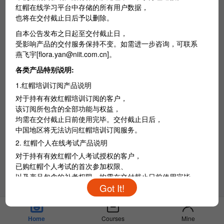
红帽在线学习平台中存储的所有用户数据，
也将在交付截止日后予以删除。
自本公告发布之日起至交付截止日，
受影响产品的交付服务保持不变。如需进一步咨询，可联系
燕飞宇[flora.yan@niit.com.cn]。
各类产品特别说明:
1.红帽培训订阅产品说明
对于持有有效红帽培训订阅的客户，
该订阅所包含的全部功能与权益，
均需在交付截止日前使用完毕。交付截止日后，
中国地区将无法访问红帽培训订阅服务。
2. 红帽个人在线考试产品说明
对于持有有效红帽个人考试授权的客户，
已购红帽个人考试的首次参加权限、
中
以及产品包含的补考权限，均需在交付截止日前使用完毕。
/
En
交付截止日后，
中国地区将无法访问红帽个人在线考试相关服务。
Courses
Mine
Home